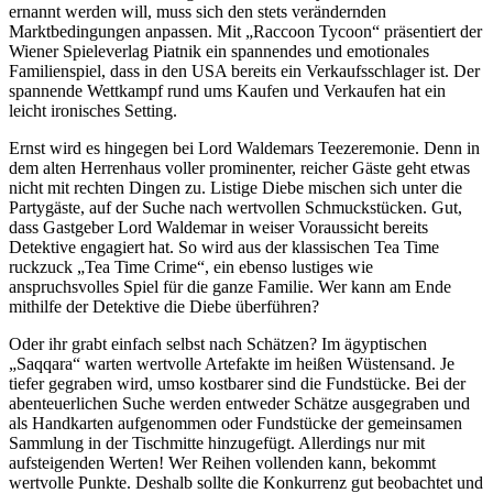
ernannt werden will, muss sich den stets verändernden
Marktbedingungen anpassen. Mit „Raccoon Tycoon“ präsentiert der
Wiener Spieleverlag Piatnik ein spannendes und emotionales
Familienspiel, dass in den USA bereits ein Verkaufsschlager ist. Der
spannende Wettkampf rund ums Kaufen und Verkaufen hat ein
leicht ironisches Setting.
Ernst wird es hingegen bei Lord Waldemars Teezeremonie. Denn in
dem alten Herrenhaus voller prominenter, reicher Gäste geht etwas
nicht mit rechten Dingen zu. Listige Diebe mischen sich unter die
Partygäste, auf der Suche nach wertvollen Schmuckstücken. Gut,
dass Gastgeber Lord Waldemar in weiser Voraussicht bereits
Detektive engagiert hat. So wird aus der klassischen Tea Time
ruckzuck „Tea Time Crime“, ein ebenso lustiges wie
anspruchsvolles Spiel für die ganze Familie. Wer kann am Ende
mithilfe der Detektive die Diebe überführen?
Oder ihr grabt einfach selbst nach Schätzen? Im ägyptischen
„Saqqara“ warten wertvolle Artefakte im heißen Wüstensand. Je
tiefer gegraben wird, umso kostbarer sind die Fundstücke. Bei der
abenteuerlichen Suche werden entweder Schätze ausgegraben und
als Handkarten aufgenommen oder Fundstücke der gemeinsamen
Sammlung in der Tischmitte hinzugefügt. Allerdings nur mit
aufsteigenden Werten! Wer Reihen vollenden kann, bekommt
wertvolle Punkte. Deshalb sollte die Konkurrenz gut beobachtet und