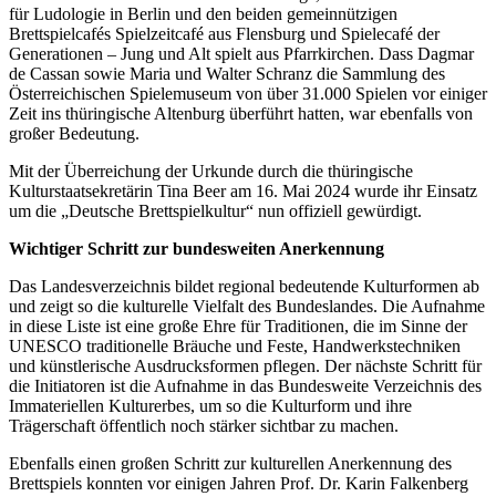
für Ludologie in Berlin und den beiden gemeinnützigen
Brettspielcafés Spielzeitcafé aus Flensburg und Spielecafé der
Generationen – Jung und Alt spielt aus Pfarrkirchen. Dass Dagmar
de Cassan sowie Maria und Walter Schranz die Sammlung des
Österreichischen Spielemuseum von über 31.000 Spielen vor einiger
Zeit ins thüringische Altenburg überführt hatten, war ebenfalls von
großer Bedeutung.
Mit der Überreichung der Urkunde durch die thüringische
Kulturstaatsekretärin Tina Beer am 16. Mai 2024 wurde ihr Einsatz
um die „Deutsche Brettspielkultur“ nun offiziell gewürdigt.
Wichtiger Schritt zur bundesweiten Anerkennung
Das Landesverzeichnis bildet regional bedeutende Kulturformen ab
und zeigt so die kulturelle Vielfalt des Bundeslandes. Die Aufnahme
in diese Liste ist eine große Ehre für Traditionen, die im Sinne der
UNESCO traditionelle Bräuche und Feste, Handwerkstechniken
und künstlerische Ausdrucksformen pflegen. Der nächste Schritt für
die Initiatoren ist die Aufnahme in das Bundesweite Verzeichnis des
Immateriellen Kulturerbes, um so die Kulturform und ihre
Trägerschaft öffentlich noch stärker sichtbar zu machen.
Ebenfalls einen großen Schritt zur kulturellen Anerkennung des
Brettspiels konnten vor einigen Jahren Prof. Dr. Karin Falkenberg