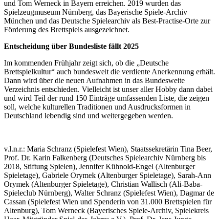
und Tom Werneck in Bayern erreichen. 2019 wurden das
Spielzeugmuseum Nürnberg, das Bayerische Spiele-Archiv
München und das Deutsche Spielearchiv als Best-Practise-Orte zur
Förderung des Brettspiels ausgezeichnet.
Entscheidung über Bundesliste fällt 2025
Im kommenden Frühjahr zeigt sich, ob die „Deutsche
Brettspielkultur“ auch bundesweit die verdiente Anerkennung erhält.
Dann wird über die neuen Aufnahmen in das Bundesweite
Verzeichnis entschieden. Vielleicht ist unser aller Hobby dann dabei
und wird Teil der rund 150 Einträge umfassenden Liste, die zeigen
soll, welche kulturellen Traditionen und Ausdrucksformen in
Deutschland lebendig sind und weitergegeben werden.
v.l.n.r
.: Maria Schranz (
Spielefest
Wien),
Staatssekretärin
Tina Beer,
Prof. Dr. Karin Falkenberg (
Deutsches
Spielearchiv
Nürnberg bis
2018
, Stiftung
Spielen
), Jennifer
Kühnold
-Engel (Altenburger
Spieletage
), Gabriele
Orymek
(Altenburger
Spieletage
), Sarah-Ann
Orymek
(Altenburger
Spieletage
), Christian Wallisch (Ali-Baba-
Spieleclub
Nürnberg), Walter Schranz (
Spielefest
Wien), Dagmar de
Cassan (
Spielefest
Wien und
Spenderin
von 31.000
Brettspielen
für
Altenburg), Tom Werneck (
Bayerisches
Spiele-Archiv
,
Spielekreis