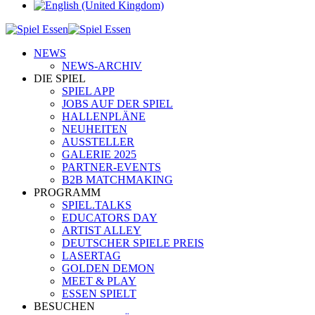
NEWS
NEWS-ARCHIV
DIE SPIEL
SPIEL APP
JOBS AUF DER SPIEL
HALLENPLÄNE
NEUHEITEN
AUSSTELLER
GALERIE 2025
PARTNER-EVENTS
B2B MATCHMAKING
PROGRAMM
SPIEL.TALKS
EDUCATORS DAY
ARTIST ALLEY
DEUTSCHER SPIELE PREIS
LASERTAG
GOLDEN DEMON
MEET & PLAY
ESSEN SPIELT
BESUCHEN