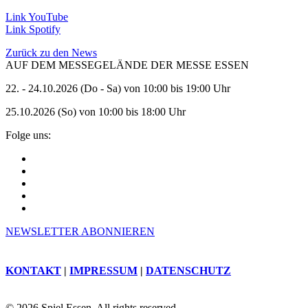
Link YouTube
Link Spotify
Zurück zu den News
AUF DEM MESSEGELÄNDE DER MESSE ESSEN
22. - 24.10.2026 (Do - Sa) von 10:00 bis 19:00 Uhr
25.10.2026 (So) von 10:00 bis 18:00 Uhr
Folge uns:
NEWSLETTER ABONNIEREN
KONTAKT
|
IMPRESSUM
|
DATENSCHUTZ
© 2026 Spiel Essen. All rights reserved.