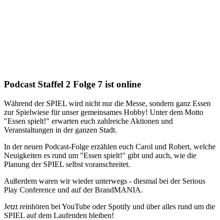
Podcast Staffel 2 Folge 7 ist online
Während der SPIEL wird nicht nur die Messe, sondern ganz Essen
zur Spielwiese für unser gemeinsames Hobby! Unter dem Motto
"Essen spielt!" erwarten euch zahlreiche Aktionen und
Veranstaltungen in der ganzen Stadt.
In der neuen Podcast-Folge erzählen euch Carol und Robert, welche
Neuigkeiten es rund um "Essen spielt!" gibt und auch, wie die
Planung der SPIEL selbst voranschreitet.
Außerdem waren wir wieder unterwegs - diesmal bei der Serious
Play Conference und auf der BrandMANIA.
Jetzt reinhören bei YouTube oder Spotify und über alles rund um die
SPIEL auf dem Laufenden bleiben!