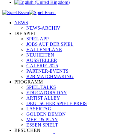
NEWS
NEWS-ARCHIV
DIE SPIEL
SPIEL APP
JOBS AUF DER SPIEL
HALLENPLÄNE
NEUHEITEN
AUSSTELLER
GALERIE 2025
PARTNER-EVENTS
B2B MATCHMAKING
PROGRAMM
SPIEL.TALKS
EDUCATORS DAY
ARTIST ALLEY
DEUTSCHER SPIELE PREIS
LASERTAG
GOLDEN DEMON
MEET & PLAY
ESSEN SPIELT
BESUCHEN