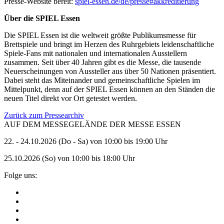
Presse-Website bereit:
spiel-essen.de/de/presse#akkreditierung
Über die SPIEL Essen
Die SPIEL Essen ist die weltweit größte Publikumsmesse für
Brettspiele und bringt im Herzen des Ruhrgebiets leidenschaftliche
Spiele-Fans mit nationalen und internationalen Ausstellern
zusammen. Seit über 40 Jahren gibt es die Messe, die tausende
Neuerscheinungen von Aussteller aus über 50 Nationen präsentiert.
Dabei steht das Miteinander und gemeinschaftliche Spielen im
Mittelpunkt, denn auf der SPIEL Essen können an den Ständen die
neuen Titel direkt vor Ort getestet werden.
Zurück zum Pressearchiv
AUF DEM MESSEGELÄNDE DER MESSE ESSEN
22. - 24.10.2026 (Do - Sa) von 10:00 bis 19:00 Uhr
25.10.2026 (So) von 10:00 bis 18:00 Uhr
Folge uns: