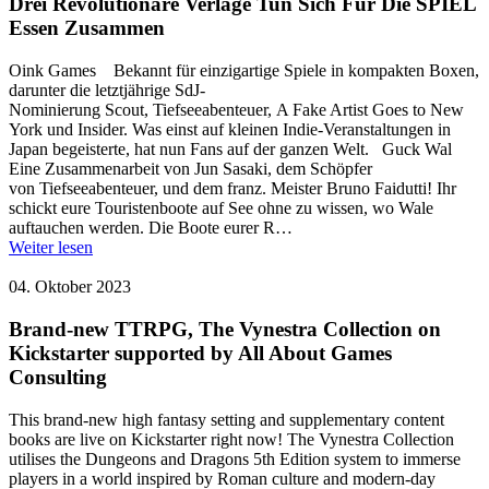
Drei Revolutionäre Verlage Tun Sich Für Die SPIEL
Essen Zusammen
Oink Games Bekannt für einzigartige Spiele in kompakten Boxen,
darunter die letztjährige SdJ-
Nominierung Scout, Tiefseeabenteuer, A Fake Artist Goes to New
York und Insider. Was einst auf kleinen Indie-Veranstaltungen in
Japan begeisterte, hat nun Fans auf der ganzen Welt. Guck Wal
Eine Zusammenarbeit von Jun Sasaki, dem Schöpfer
von Tiefseeabenteuer, und dem franz. Meister Bruno Faidutti! Ihr
schickt eure Touristenboote auf See ohne zu wissen, wo Wale
auftauchen werden. Die Boote eurer R…
Weiter lesen
04. Oktober 2023
Brand-new TTRPG, The Vynestra Collection on
Kickstarter supported by All About Games
Consulting
This brand-new high fantasy setting and supplementary content
books are live on Kickstarter right now! The Vynestra Collection
utilises the Dungeons and Dragons 5th Edition system to immerse
players in a world inspired by Roman culture and modern-day