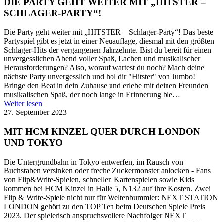
DIE PARTY GEHT WEITER MIT „HITSTER –
SCHLAGER-PARTY“!
Die Party geht weiter mit „HITSTER – Schlager-Party“! Das beste
Partyspiel gibt es jetzt in einer Neuauflage, diesmal mit den größten
Schlager-Hits der vergangenen Jahrzehnte. Bist du bereit für einen
unvergesslichen Abend voller Spaß, Lachen und musikalischer
Herausforderungen? Also, worauf wartest du noch? Mach deine
nächste Party unvergesslich und hol dir "Hitster" von Jumbo!
Bringe den Beat in dein Zuhause und erlebe mit deinen Freunden
musikalischen Spaß, der noch lange in Erinnerung ble…
Weiter lesen
27. September 2023
MIT HCM KINZEL QUER DURCH LONDON
UND TOKYO
Die Untergrundbahn in Tokyo entwerfen, im Rausch von
Buchstaben versinken oder freche Zuckermonster anlocken - Fans
von Flip&Write-Spielen, schnellen Kartenspielen sowie Kids
kommen bei HCM Kinzel in Halle 5, N132 auf ihre Kosten. Zwei
Flip & Write-Spiele nicht nur für Weltenbummler: NEXT STATION
LONDON gehört zu den TOP Ten beim Deutschen Spiele Preis
2023. Der spielerisch anspruchsvollere Nachfolger NEXT