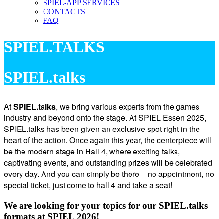
SPIEL-APP SERVICES
CONTACTS
FAQ
SPIEL.TALKS
SPIEL.talks
At
SPIEL.talks
, we bring various experts from the games
industry and beyond onto the stage. At SPIEL Essen 2025,
SPIEL.talks has been given an exclusive spot right in the
heart of the action. Once again this year, the centerpiece will
be the modern stage in Hall 4, where exciting talks,
captivating events, and outstanding prizes will be celebrated
every day. And you can simply be there – no appointment, no
special ticket, just come to hall 4 and take a seat!
We are looking for your topics for our SPIEL.talks
formats at SPIEL 2026!