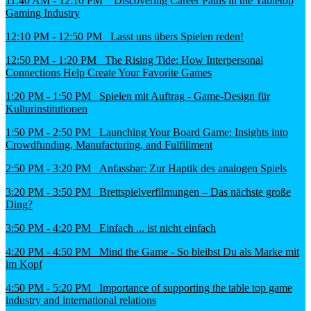
11:40 AM - 12:10 PM Discovering Career Paths in the Tabletop
Gaming Industry
12:10 PM - 12:50 PM Lasst uns übers Spielen reden!
12:50 PM - 1:20 PM The Rising Tide: How Interpersonal
Connections Help Create Your Favorite Games
1:20 PM - 1:50 PM Spielen mit Auftrag - Game-Design für
Kulturinstitutionen
1:50 PM - 2:50 PM Launching Your Board Game: Insights into
Crowdfunding, Manufacturing, and Fulfillment
2:50 PM - 3:20 PM Anfassbar: Zur Haptik des analogen Spiels
3:20 PM - 3:50 PM Brettspielverfilmungen – Das nächste große
Ding?
3:50 PM - 4:20 PM Einfach ... ist nicht einfach
4:20 PM - 4:50 PM Mind the Game - So bleibst Du als Marke mit
im Kopf
4:50 PM - 5:20 PM Importance of supporting the table top game
industry and international relations